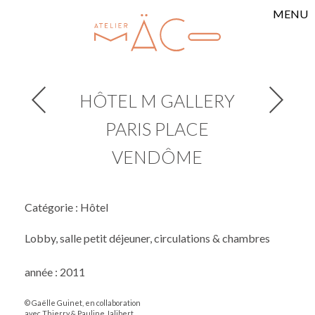
MENU
HÔTEL M GALLERY
PARIS PLACE
VENDÔME
Catégorie : Hôtel
Lobby, salle petit déjeuner, circulations & chambres
année : 2011
© Gaëlle Guinet, en collaboration
avec Thierry & Pauline Jalibert